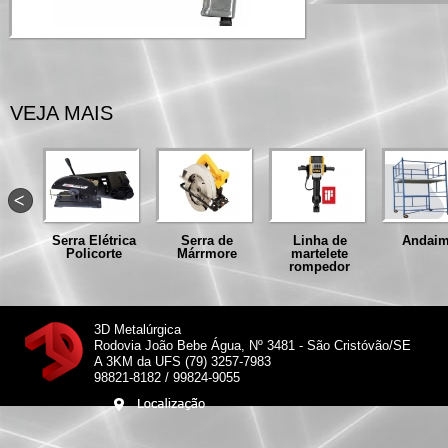
VEJA MAIS
r
Serra Elétrica
Serra de
Linha de
Andaim
Policorte
Márrmore
martelete
rompedor
3D Metalúrgica
Rodovia João Bebe Água, Nº 3481 - São Cristóvão/SE
A 3KM da UFS (79) 3257-7983
98821-8182 / 99824-9055